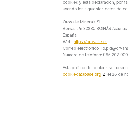
cookies y esta declaración, por f
usando los siguientes datos de co
Orovalle Minerals SL
Boinás s/n 33830 BOINÁS Asturias
España
Web:
https://orovalle.es
Correo electrónico:
l.o.p.d@
orvan
Número de teléfono: 985 207 900
Esta política de cookies se ha sin
cookiedatabase.org
el 26 de n