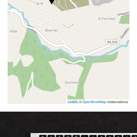
Leaflet
, ©
OpenStreetMap
colaboradores