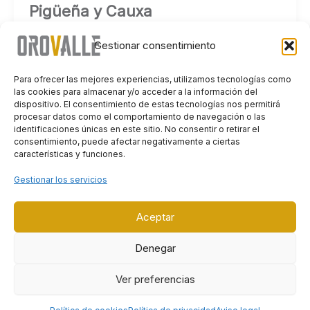
Pigüeña y Cauxa
25 de noviembre de 2024
Gestionar consentimiento
15.000 alevines de trucha común (salmo trutta). Es la
cifra de ejemplares liberados a los ríos Pigüeña y
Para ofrecer las mejores experiencias, utilizamos tecnologías como
las cookies para almacenar y/o acceder a la información del
Cauxa, el
dispositivo. El consentimiento de estas tecnologías nos permitirá
procesar datos como el comportamiento de navegación o las
identificaciones únicas en este sitio. No consentir o retirar el
consentimiento, puede afectar negativamente a ciertas
características y funciones.
Gestionar los servicios
2024 ©
Orovalle |
Todos los derechos reservados
Aceptar
Boinás s/n ·
33830
BOINÁS ·
Asturias
·
España
Contacto
Denegar
Aviso legal
Política de privacidad
Ver preferencias
Política de cookies (UE)
Portal Laboral